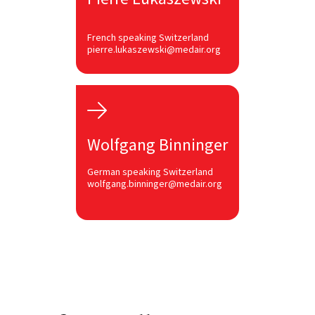
French speaking Switzerland
pierre.lukaszewski@medair.org

Wolfgang Binninger
German speaking Switzerland
wolfgang.binninger@medair.org