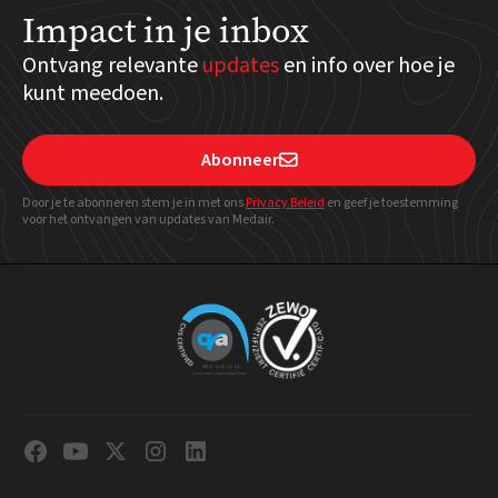
Impact in je inbox
Ontvang relevante
updates
en info over hoe je
kunt meedoen.
Abonneer

Door je te abonneren stem je in met ons
Privacy Beleid
en geef
je toestemming
voor het ontvangen van updates van Medair.