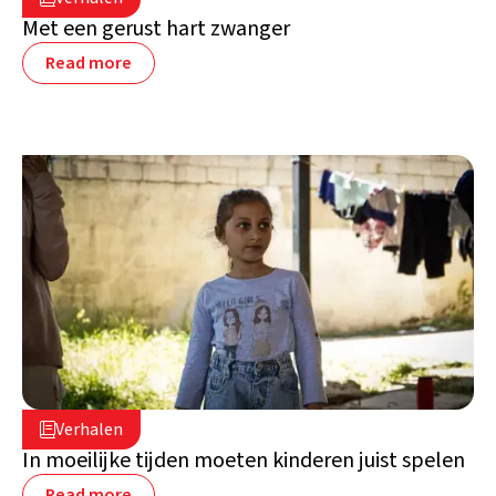
Libanon
Met een gerust hart zwanger
Read more
16 juli 2026

Verhalen

Libanon
In moeilijke tijden moeten kinderen juist spelen
Read more