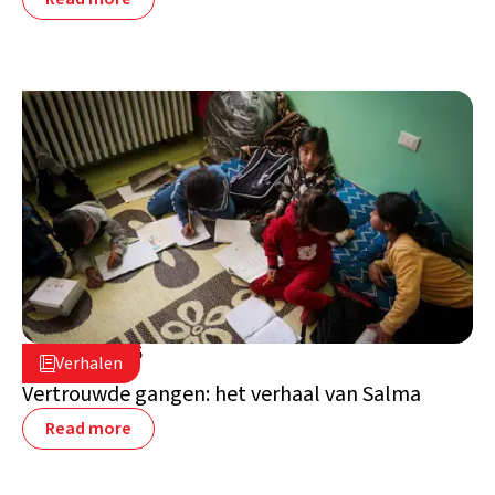
20 april 2026

Verhalen

Libanon
Vertrouwde gangen: het verhaal van Salma
Read more