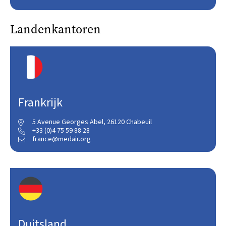
Landenkantoren
Frankrijk
5 Avenue Georges Abel, 26120 Chabeuil

+33 (0)4 75 59 88 28

france@medair.org

Duitsland