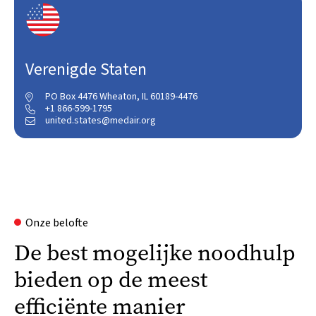
Verenigde Staten
PO Box 4476 Wheaton, IL 60189-4476

+1 866-599-1795

united.states@medair.org

Onze belofte
De best mogelijke noodhulp
bieden op de meest
efficiënte manier