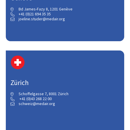
Bd James-Fazy 8, 1201 Genève

+41 (0)21 694 35 35

joeline.studer@medair.org

Zürich
Schoffelgasse 7, 8001 Zürich

+41 (0)43 268 22 00

schweiz@medair.org
