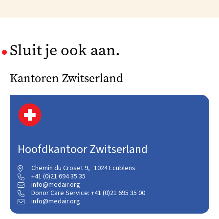
Sluit je ook aan.
Kantoren Zwitserland
Hoofdkantoor Zwitserland
Chemin du Croset 9, 1024 Ecublens

+41 (0)21 694 35 35

info@medair.org

Donor Care Service: +41 (0)21 695 35 00

info@medair.org
