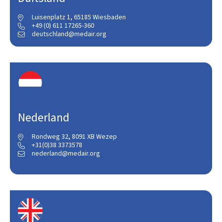
Luisenplatz 1, 65185 Wiesbaden

+49 (0) 611 17265-360

deutschland@medair.org

Nederland
Rondweg 32, 8091 XB Wezep

+31(0)38 3373578

nederland@medair.org
