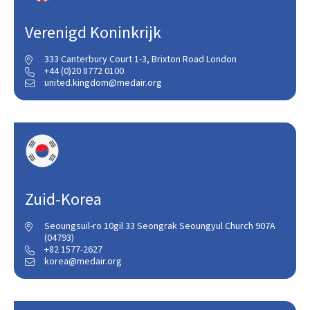
Verenigd Koninkrijk
333 Canterbury Court 1-3, Brixton Road London

+44 (0)20 8772 0100

united.kingdom@medair.org

Zuid-Korea
Seoungsuil-ro 10gil 33 Seongrak Seoungyul Church 907A

(04793)
+82 1577-2627

korea@medair.org
