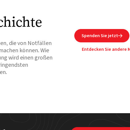
chichte
Spenden Sie jetzt

hen, die von Notfällen
Entdecken Sie andere M
 machen können. Wie
ung wird einen großen
dringendsten
en.