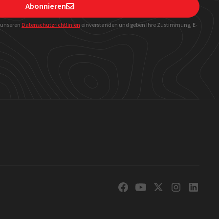
Abonnieren

t unseren
Datenschutzrichtlinien
einverstanden und geben Ihre Zustimmung, E-