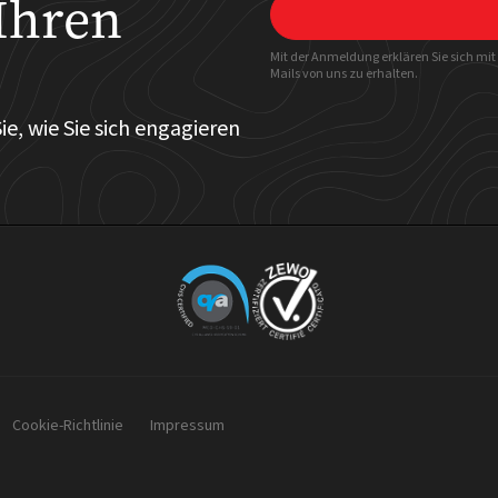
Ihren
Mit der Anmeldung erklären Sie sich mi
Mails von uns zu erhalten.
ie, wie Sie sich engagieren
Cookie-Richtlinie
Impressum