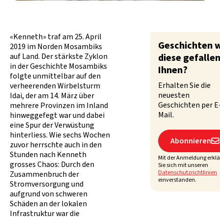
«Kenneth» traf am 25. April
Geschichten 
2019 im Norden Mosambiks
auf Land. Der stärkste Zyklon
diese gefalle
in der Geschichte Mosambiks
Ihnen?
folgte unmittelbar auf den
Erhalten Sie die
verheerenden Wirbelsturm
neuesten
Idai, der am 14. März über
Geschichten per E
mehrere Provinzen im Inland
Mail.
hinweggefegt war und dabei
eine Spur der Verwüstung
hinterliess. Wie sechs Wochen
Abonnieren

zuvor herrschte auch in den
Stunden nach Kenneth
Mit der Anmeldung erkl
grosses Chaos: Durch den
Sie sich mit unseren
Datenschutzrichtlinien
Zusammenbruch der
einverstanden.
Stromversorgung und
aufgrund von schweren
Schäden an der lokalen
Infrastruktur war die