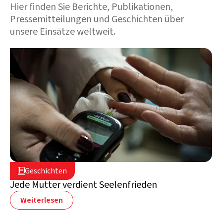
Hier finden Sie Berichte, Publikationen,
Pressemitteilungen und Geschichten über
unsere Einsätze weltweit.
5. August 2026

Geschichten

Libanon
Jede Mutter verdient Seelenfrieden
Weiterlesen