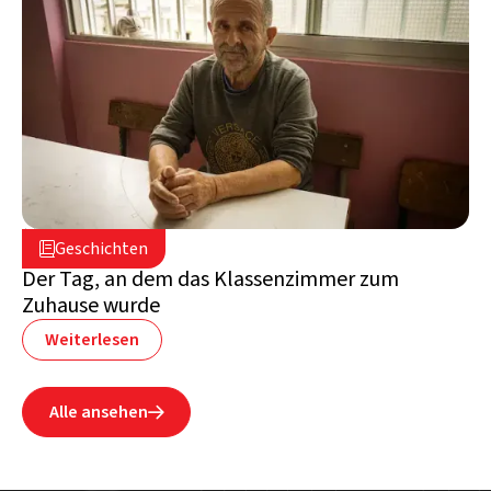
2. Juli 2026

Geschichten

Libanon
Der Tag, an dem das Klassenzimmer zum
Zuhause wurde
Weiterlesen
Alle ansehen
