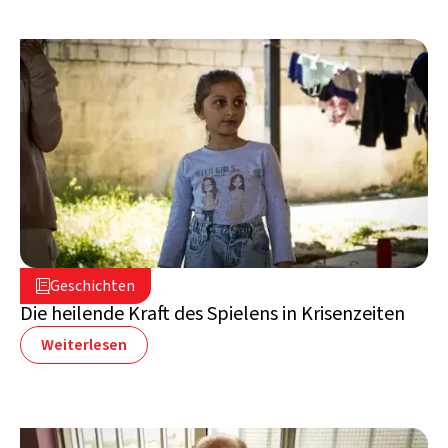
16. Juli 2026

Geschichten

Libanon
Die heilende Kraft des Spielens in Krisenzeiten
Weiterlesen