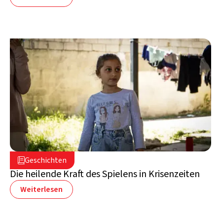
16. Juli 2026

Geschichten

Libanon
Die heilende Kraft des Spielens in Krisenzeiten
Weiterlesen