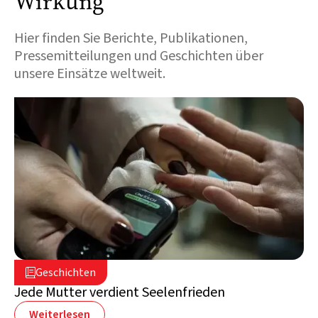
Wirkung
Hier finden Sie Berichte, Publikationen,
Pressemitteilungen und Geschichten über
unsere Einsätze weltweit.
5. August 2026

Geschichten

Libanon
Jede Mutter verdient Seelenfrieden
Weiterlesen