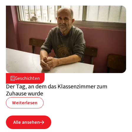
2. Juli 2026

Geschichten

Libanon
Der Tag, an dem das Klassenzimmer zum
Zuhause wurde
Weiterlesen
Alle ansehen
