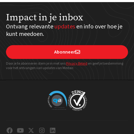
Impact in je inbox
Ontvang relevante
updates
en info over hoe je
kunt meedoen.
Abonneer

Door je te abonneren stem je in met ons
Privacy Beleid
en geef
je toestemming
voor het ontvangen van updates van Medair.