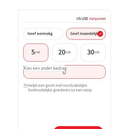
US
-
USD
Aanpassen
Ik donee
Geef eenmalig
Geef maandelijks
5
20
30
USD
USD
USD
Voornaa
USD
Kies een ander bedrag
Achterna
Helpt een gezin met noodzakelijke

E-mail*
huishoudelijke goederen na een ramp.
Telefoon
Ontdek h
ontvang 