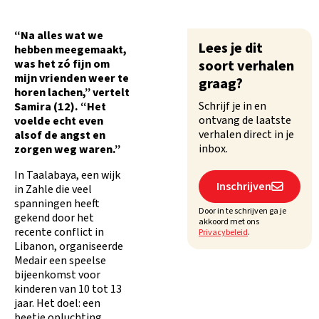
“Na alles wat we
Lees je dit
hebben meegemaakt,
was het zó fijn om
soort verhalen
mijn vrienden weer te
graag?
horen lachen,” vertelt
Schrijf je in en
Samira (12). “Het
ontvang de laatste
voelde echt even
verhalen direct in je
alsof de angst en
inbox.
zorgen weg waren.”
In Taalabaya, een wijk
Inschrijven

in Zahle die veel
spanningen heeft
Door in te schrijven ga je
gekend door het
akkoord met ons
recente conflict in
Privacybeleid
.
Libanon, organiseerde
Medair een speelse
bijeenkomst voor
kinderen van 10 tot 13
jaar. Het doel: een
beetje opluchting,