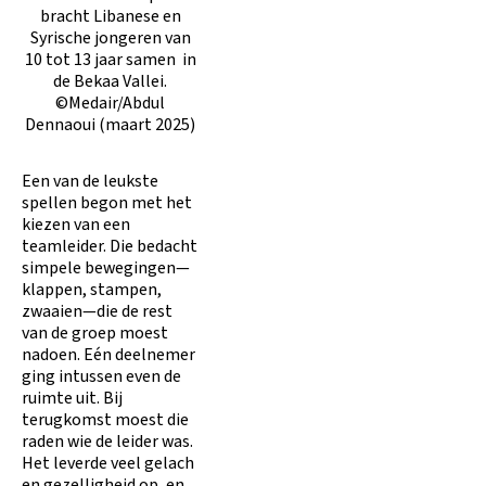
bracht Libanese en
Syrische jongeren van
10 tot 13 jaar samen in
de Bekaa Vallei.
©Medair/Abdul
Dennaoui (maart 2025)
Een van de leukste
spellen begon met het
kiezen van een
teamleider. Die bedacht
simpele bewegingen—
klappen, stampen,
zwaaien—die de rest
van de groep moest
nadoen. Eén deelnemer
ging intussen even de
ruimte uit. Bij
terugkomst moest die
raden wie de leider was.
Het leverde veel gelach
en gezelligheid op, en