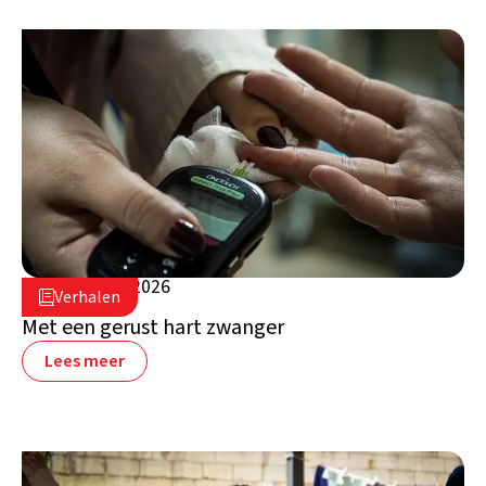
5 augustus 2026

Verhalen

Libanon
Met een gerust hart zwanger
Lees meer