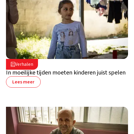
16 juli 2026

Verhalen

Libanon
In moeilijke tijden moeten kinderen juist spelen
Lees meer