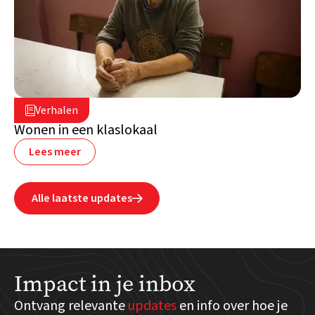
2 juli 2026

Verhalen

Libanon
Wonen in een klaslokaal
Lees meer
Alle laatste updates

Impact in je inbox
Ontvang relevante
updates
en info over hoe je