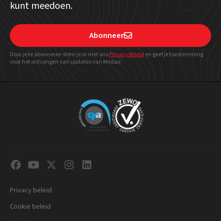
kunt meedoen.
Abonneer

Door je te abonneren stem je in met ons
Privacy Beleid
en geef
je toestemming
voor het ontvangen van updates van Medair.
Privacy beleid
Cookie beleid