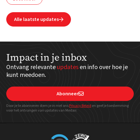
Alle laatste updates

Impact in je inbox
Ontvang relevante
updates
en info over hoe je
kunt meedoen.
Abonneer

Door je te abonneren stem je in met ons
Privacy Beleid
en geef
je toestemming
voor het ontvangen van updates van Medair.