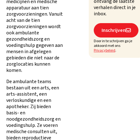
ontvang de laatste
medicijnen en medische
verhalen direct in je
apparatuur aan tien
inbox.
zorgvoorzieningen. Vanuit
acht van de tien
zorgvoorzieningen wordt
Inschrijven

ook ambulante
gezondheidszorg en
Door in te schrijven ga je
voedingshulp gegeven aan
akkoord met ons
Privacybeleid
.
mensen in afgelegen
gebieden die niet naar de
zorglocaties kunnen
komen.
De ambulante teams
bestaan uit een arts, een
arts-assistent, een
verloskundige en een
apotheker. Zij bieden
basis- en
noodgezondheidszorg en
voedingshulp. Ze voeren
medische consulten uit,
bieden reproductieve