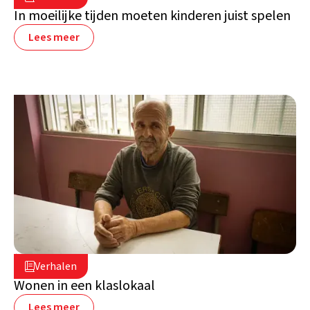
Libanon
In moeilijke tijden moeten kinderen juist spelen
Lees meer
2 juli 2026

Verhalen

Libanon
Wonen in een klaslokaal
Lees meer