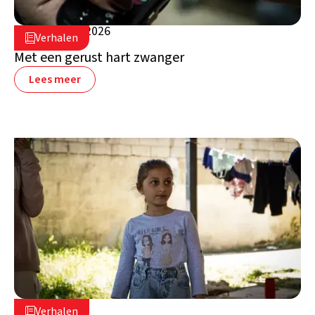
5 augustus 2026

Verhalen

Libanon
Met een gerust hart zwanger
Lees meer
16 juli 2026

Verhalen
