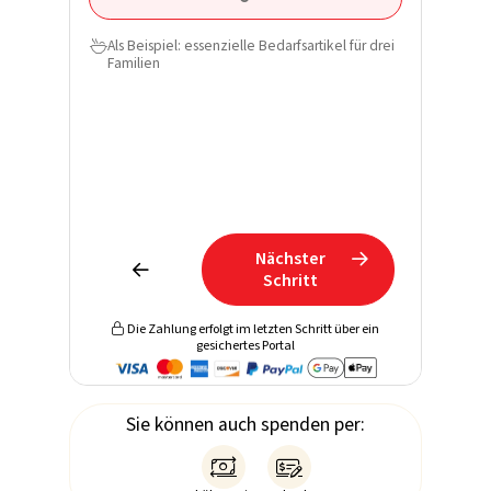
Nachnam
Als Beispiel: essenzielle Bedarfsartikel für drei

Familien
E-Mail*
Telefon
Erfahren
Spende u
direkt in
Nächster


Schritt
Die Zahlung erfolgt im letzten Schritt über ein

gesichertes Portal
Sie können auch spenden per:

