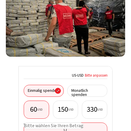
US
-
USD
Bitte anpassen
Ich spen
Einmalig spenden
Monatlich
Organisa
spenden
60
150
330
USD
USD
USD
Vorname
USD
Bitte wählen Sie Ihren Betrag