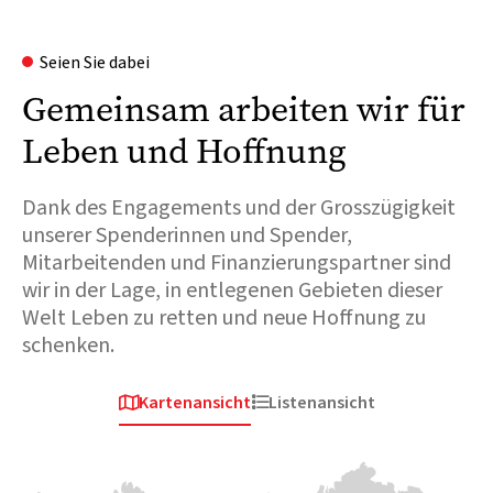
Seien Sie dabei
Gemeinsam arbeiten wir für
Leben und Hoffnung
Dank des Engagements und der Grosszügigkeit
unserer Spenderinnen und Spender,
Mitarbeitenden und Finanzierungspartner sind
wir in der Lage, in entlegenen Gebieten dieser
Welt Leben zu retten und neue Hoffnung zu
schenken.
Kartenansicht
Listenansicht


Afrika
Europa & Zentralasien
Afri
Tschad
Ukraine
S
Der Tschad ist stark
Als 2022 der Konflikt
Im A