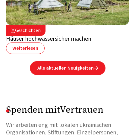
9. August 2023

Geschichten

Südsudan
Häuser hochwassersicher machen
Weiterlesen
Alle aktuellen Neuigkeiten

Spenden mitVertrauen
Wir arbeiten eng mit lokalen ukrainischen
Organisationen, Stiftungen, Einzelpersonen,