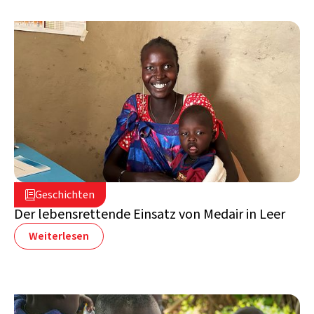
2. August 2024

Geschichten

Südsudan
Der lebensrettende Einsatz von Medair in Leer
Weiterlesen