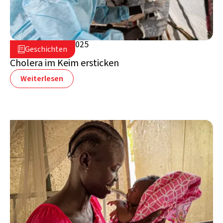
10. November 2025

Geschichten

Südsudan
Cholera im Keim ersticken
Weiterlesen