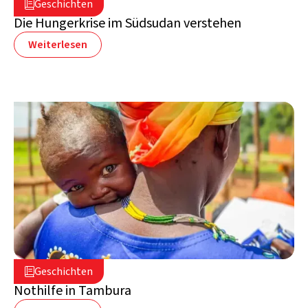
Geschichten

Südsudan
Die Hungerkrise im Südsudan verstehen
Weiterlesen
17. März 2025

Geschichten

Südsudan
Nothilfe in Tambura