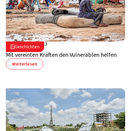
30. Oktober 2023

Geschichten

Südsudan
Mit vereinten Kräften den Vulnerablen helfen
Weiterlesen