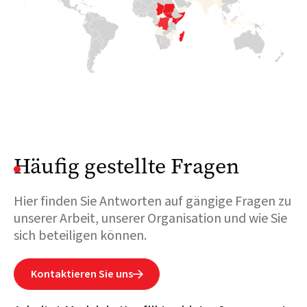
600 000 Menschen sind
offenen Armen
Mill
über die Grenze geflohen.
aufzunehmen und ihnen
ihre
Medair leistet vor Ort
lebenswichtige Hilfe zu
wichtige WASH- und
leisten.
Ernährungshilfe.
Weiterlesen

Weiterlesen

Häufig gestellte Fragen
Hier finden Sie Antworten auf gängige Fragen zu
unserer Arbeit, unserer Organisation und wie Sie
sich beteiligen können.
Kontaktieren Sie uns
