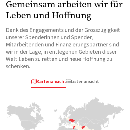
Gemeinsam arbeiten wir für
Leben und Hoffnung
Dank des Engagements und der Grosszügigkeit
unserer Spenderinnen und Spender,
Mitarbeitenden und Finanzierungspartner sind
wir in der Lage, in entlegenen Gebieten dieser
Welt Leben zu retten und neue Hoffnung zu
schenken.
Kartenansicht
Listenansicht


Afrika
Europa & Zentralasien
Afri
Tschad
Ukraine
S
Der Tschad ist stark
Als 2022 der Konflikt
Im A
betroffen von der
ausbrach und Millionen
erne
weltgrössten
von Familien um ihr
Aus
Vertreibungskrise, die der
Leben rannten, war
rund
Konflikt im benachbarten
Medair innerhalb weniger
Khar
Sudan ausgelöst hat. Über
Tage vor Ort, um sie mit
erst