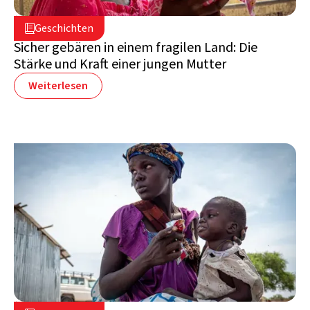
8. Mai 2025

Geschichten

Südsudan
Sicher gebären in einem fragilen Land: Die
Stärke und Kraft einer jungen Mutter
Weiterlesen
20. März 2025
