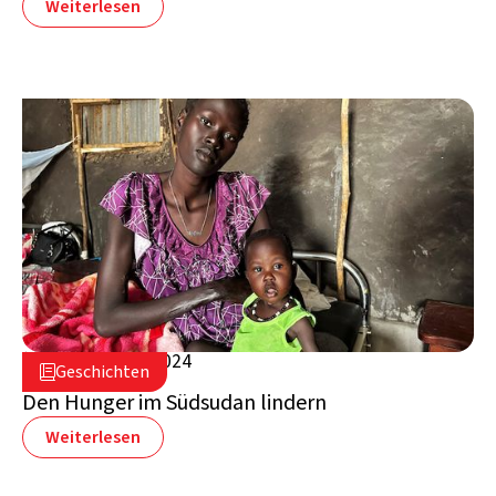
Weiterlesen
4. September 2024

Geschichten

Südsudan
Den Hunger im Südsudan lindern
Weiterlesen