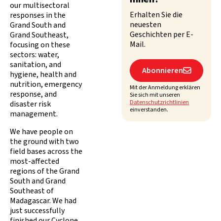
our multisectoral
Erhalten Sie die
responses in the
neuesten
Grand South and
Geschichten per E-
Grand Southeast,
Mail.
focusing on these
sectors: water,
sanitation, and
Abonnieren

hygiene, health and
nutrition, emergency
Mit der Anmeldung erklären
response, and
Sie sich mit unseren
Datenschutzrichtlinien
disaster risk
einverstanden.
management.
We have people on
the ground with two
field bases across the
most-affected
regions of the Grand
South and Grand
Southeast of
Madagascar. We had
just successfully
finished our Cyclone