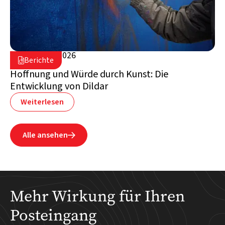
28. Januar 2026

Berichte

Schweiz
Hoffnung und Würde durch Kunst: Die
Entwicklung von Dildar
Weiterlesen
Alle ansehen

Mehr Wirkung für Ihren
Posteingang