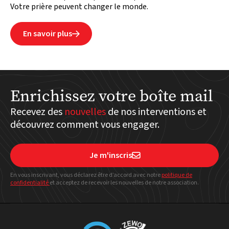
Votre prière peuvent changer le monde.
En savoir plus

Enrichissez votre boîte mail
Recevez des
nouvelles
de nos interventions et
découvrez comment vous engager.
Je m'inscris

En vous inscrivant, vous déclarez être d’accord avec notre
politique
de
confidentialité
et acceptez de recevoir les nouvelles de notre association.