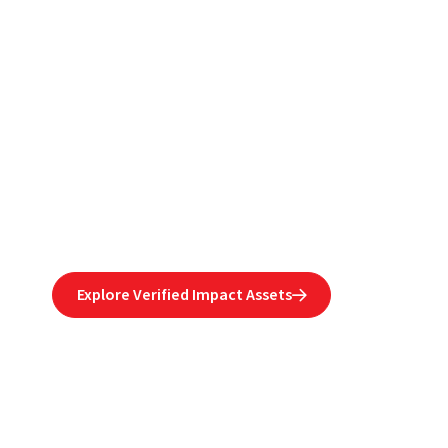
Own the outcome you
fund.
Fund humanitarian outcomes that have
been independently verified and
certified, with your name attached to
the result.
Explore Verified Impact Assets
