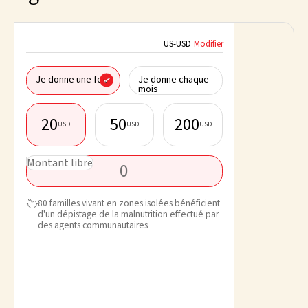
US
-
USD
Modifier
Je fais un don a
Je donne une fois
Je donne chaque
d'une société
mois
20
50
200
USD
USD
USD
Prénom*
USD
Montant libre
Nom de famille
80 familles vivant en zones isolées bénéficient

d'un dépistage de la malnutrition effectué par
Email*
des agents communautaires
Téléphone
Restez informé(e
en recevant des 