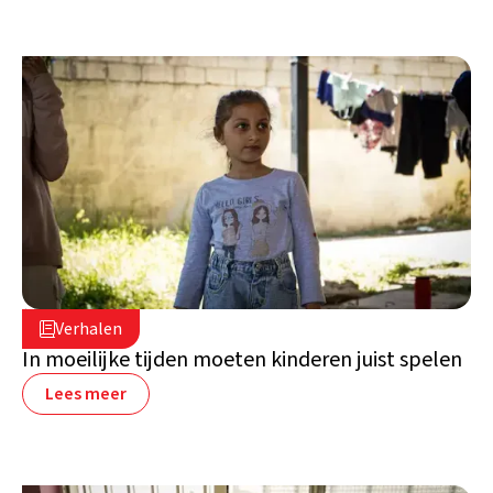
16 juli 2026

Verhalen

Libanon
In moeilijke tijden moeten kinderen juist spelen
Lees meer