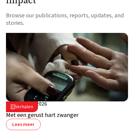
impact
Browse our publications, reports, updates, and
stories.
5 augustus 2026

Verhalen

Libanon
Met een gerust hart zwanger
Lees meer