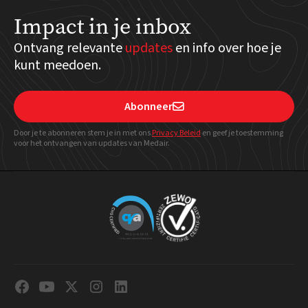
Impact in je inbox
Ontvang relevante
updates
en info over hoe je
kunt meedoen.
Abonneer

Door je te abonneren stem je in met ons
Privacy Beleid
en geef
je toestemming
voor het ontvangen van updates van Medair.