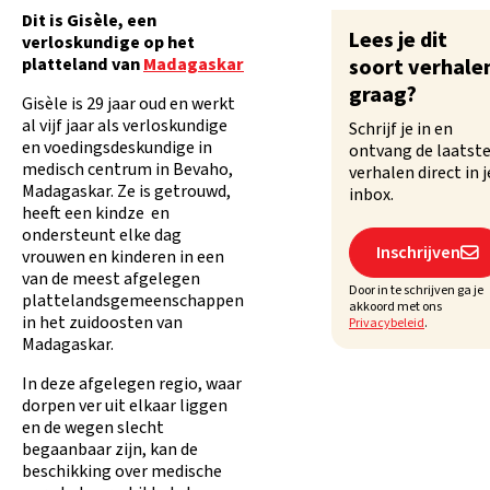
Dit is Gisèle, een
Lees je dit
verloskundige op het
platteland van
Madagaskar
soort verhale
graag?
Gisèle is 29 jaar oud en werkt
al vijf jaar als verloskundige
Schrijf je in en
en voedingsdeskundige in
ontvang de laatst
medisch centrum in Bevaho,
verhalen direct in j
Madagaskar. Ze is getrouwd,
inbox.
heeft een kindze en
ondersteunt elke dag
Inschrijven

vrouwen en kinderen in een
van de meest afgelegen
Door in te schrijven ga je
plattelandsgemeenschappen
akkoord met ons
in het zuidoosten van
Privacybeleid
.
Madagaskar.
In deze afgelegen regio, waar
dorpen ver uit elkaar liggen
en de wegen slecht
begaanbaar zijn, kan de
beschikking over medische