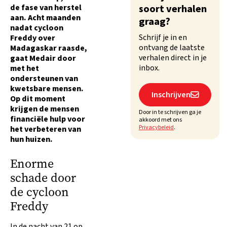
de fase van herstel
soort verhalen
aan. Acht maanden
graag?
nadat cycloon
Schrijf je in en
Freddy over
ontvang de laatste
Madagaskar raasde,
verhalen direct in je
gaat Medair door
inbox.
met het
ondersteunen van
kwetsbare mensen.
Inschrijven

Op dit moment
krijgen de mensen
Door in te schrijven ga je
financiële hulp voor
akkoord met ons
Privacybeleid
.
het verbeteren van
hun huizen.
Enorme
schade door
de cycloon
Freddy
In de nacht van 21 op