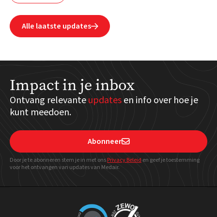
Alle laatste updates

Impact in je inbox
Ontvang relevante
updates
en info over hoe je
kunt meedoen.
Abonneer

Door je te abonneren stem je in met ons
Privacy Beleid
en geef
je toestemming
voor het ontvangen van updates van Medair.