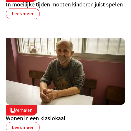
In moeilijke tijden moeten kinderen juist spelen
Lees meer
2 juli 2026

Verhalen

Libanon
Wonen in een klaslokaal
Lees meer