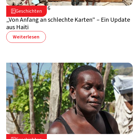
27. Oktober 2016

Geschichten

Haiti
„Von Anfang an schlechte Karten“ – Ein Update
aus Haiti
Weiterlesen
8. August 2017
