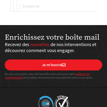
Example H6
Enrichissez votre boîte mail
Recevez des
nouvelles
de nos interventions et
découvrez comment vous engager.
Je m'inscris

En vous inscrivant, vous déclarez être d’accord avec notre
politique
de
confidentialité
et acceptez de recevoir les nouvelles de notre association.