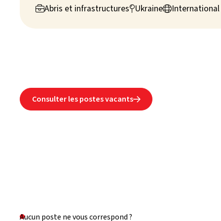
other stakeholders, manage and train shelter and infra
Abris et infrastructures
Ukraine
International



Consulter les postes vacants

Aucun poste ne vous correspond ?