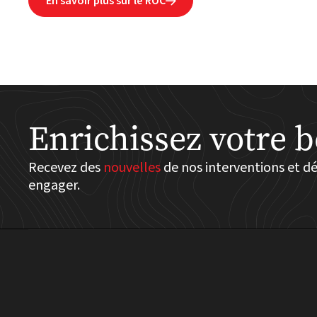
En savoir plus sur le ROC

Enrichissez votre b
Recevez des
nouvelles
de nos interventions et 
engager.