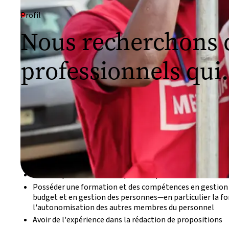
Profil
Nous recherchons 
professionnels qui.
Être titulaire d'un diplôme de niveau supérieur (licence o
architecture, en génie de la construction ou en gestion 
Être titulaire d'un certificat ou d'un diplôme d'associé e
architectural ou d'un diplôme d'associé, un diplôme ou u
risques de catastrophes est un atout
Avoir au moins 2 à 5 ans d'expérience dans les projets de
Avoir de préférence une expérience préalable dans le tra
Posséder une formation et des compétences en gestion d
budget et en gestion des personnes
—
en particulier la f
l'autonomisation des autres membres du personnel
Avoir de l'expérience dans la rédaction de propositions