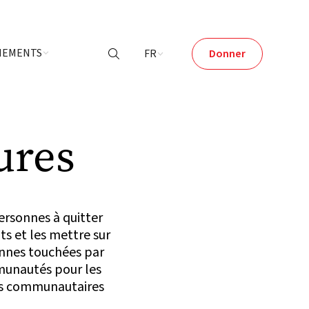
ÉNEMENTS
FR
Donner

ures
ersonnes à quitter
nts et les mettre sur
onnes touchées par
mmunautés pour les
ures communautaires