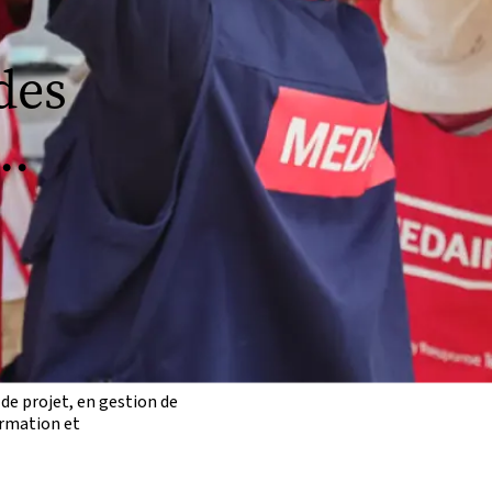
des
..
u maîtrise) en génie civil, en
de la construction
n ingénierie ou en dessin
n certificat en réduction des
 construction
vail humanitaire
e projet, en gestion de
ormation et