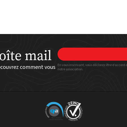
oîte mail
En vous inscrivant, vous déclarez être d’accord 
découvrez comment vous
notre association.