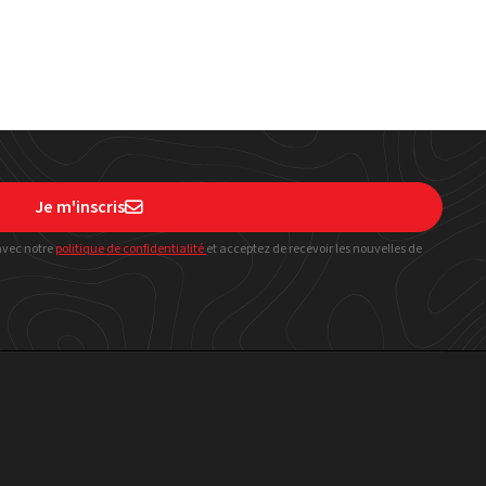
Je m'inscris

avec notre
politique
de confidentialité
et acceptez de recevoir les nouvelles de