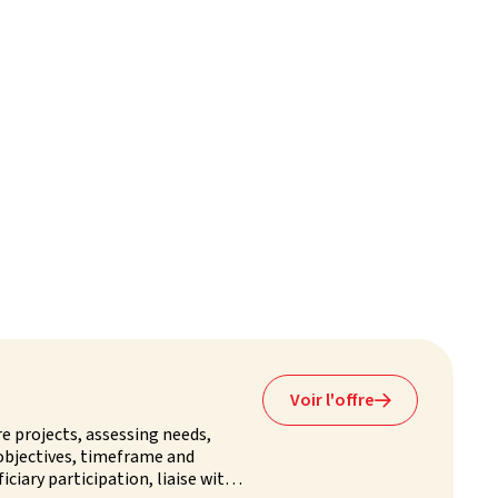
Voir l'offre

e projects, assessing needs,
 objectives, timeframe and
ciary participation, liaise with