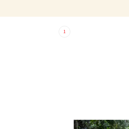
structure staff.
1