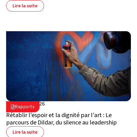
Lire la suite
28 janvier 2026

Rapports

Suisse
Rétablir l'espoir et la dignité par l'art : Le
parcours de Dildar, du silence au leadership
Lire la suite