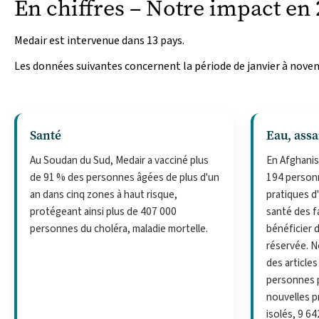
En chiffres – Notre impact en
Medair est intervenue dans 13 pays.
Les données suivantes concernent la période de janvier à nove
Santé
Eau, assa
Au Soudan du Sud, Medair a vacciné plus
En Afghani
de 91 % des personnes âgées de plus d'un
194 person
an dans cinq zones à haut risque,
pratiques d
protégeant ainsi plus de 407 000
santé des f
personnes du choléra, maladie mortelle.
bénéficier d
réservée. 
des article
personnes p
nouvelles pr
isolés, 9 6