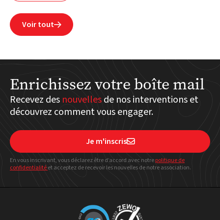
Voir tout

Enrichissez votre boîte mail
Recevez des
nouvelles
de nos interventions et
découvrez comment vous engager.
Je m'inscris

En vous inscrivant, vous déclarez être d’accord avec notre
politique
de
confidentialité
et acceptez de recevoir les nouvelles de notre association.