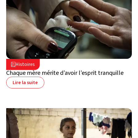
5 août 2026

Histoires

Liban
Chaque mère mérite d’avoir l’esprit tranquille
Lire la suite