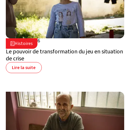
16 juillet 2026

Histoires

Liban
Le pouvoir de transformation du jeu en situation
de crise
Lire la suite