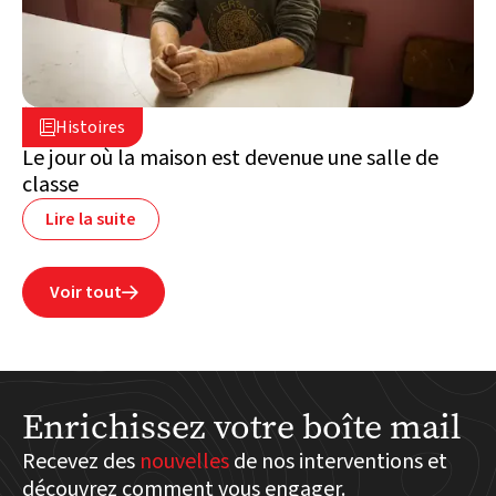
2 juillet 2026

Histoires

Liban
Le jour où la maison est devenue une salle de
classe
Lire la suite
Voir tout

Enrichissez votre boîte mail
Recevez des
nouvelles
de nos interventions et
découvrez comment vous engager.