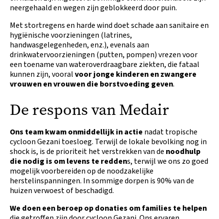
neergehaald en wegen zijn geblokkeerd door puin.
‍Met stortregens en harde wind doet schade aan sanitaire en
hygiënische voorzieningen (latrines,
handwasgelegenheden, enz.), evenals aan
drinkwatervoorzieningen (putten, pompen) vrezen voor
een toename van wateroverdraagbare ziekten, die fataal
kunnen zijn, vooral
voor jonge kinderen en zwangere
vrouwen en vrouwen die borstvoeding geven
.
De respons van Medair
Ons team kwam onmiddellijk in actie
nadat tropische
cycloon Gezani toesloeg. Terwijl de lokale bevolking nog in
shock is, is de prioriteit het verstrekken van de
noodhulp
die nodig is om levens te redden
s, terwijl we ons zo goed
mogelijk voorbereiden op de noodzakelijke
herstelinspanningen. In sommige dorpen is 90% van de
huizen verwoest of beschadigd.
We doen een beroep op donaties om families te helpen
die getroffen zijn door cycloon Gezani. Ons ervaren