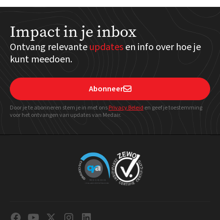
Impact in je inbox
Ontvang relevante
updates
en info over hoe je
kunt meedoen.
Abonneer

Door je te abonneren stem je in met ons
Privacy Beleid
en geef
je toestemming
voor het ontvangen van updates van Medair.