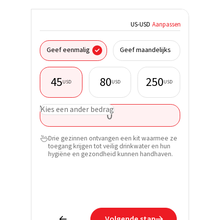
US
-
USD
Aanpassen
Ik donee
Geef eenmalig
Geef maandelijks
45
80
250
USD
USD
USD
Voornaa
USD
Kies een ander bedrag
Achterna
Drie gezinnen ontvangen een kit waarmee ze

E-mail*
toegang krijgen tot veilig drinkwater en hun
hygiëne en gezondheid kunnen handhaven.
Telefoon
Ontdek h
ontvang 
Volgende stap

