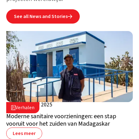
See all News and Stories

3 september 2025

Verhalen

Madagaskar
Moderne sanitaire voorzieningen: een stap
vooruit voor het zuiden van Madagaskar
Lees meer