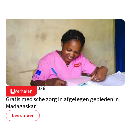
25 februari 2026

Verhalen

Madagaskar
Gratis medische zorg in afgelegen gebieden in
Madagaskar
Lees meer