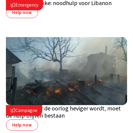
We zijn ter plekke: noodhulp voor Libanon
Emergency

Help now
Oekraïne: waar de oorlog heviger wordt, moet
Campagne

de hulp blijven bestaan
Help now