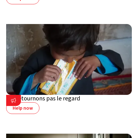
Ne détournons pas le regard

Help now