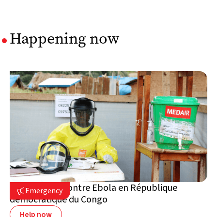
Happening now
Intervention contre Ebola en République
Emergency

démocratique du Congo
Help now