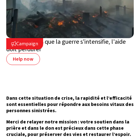
Ukraine : alors que la guerre s'intensifie, l'aide
Campaign

doit perdurer
Help now
Dans cette situation de crise, la rapidité et l’efficacité
sont essentielles pour répondre aux besoins vitaux des
personnes sinistrées.
Merci de relayer notre mission : votre soutien dans la
prière et dans le don est précieux dans cette phase
cruciale, pour préserver des vies et restaurer l’espoir.