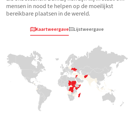
mensen in nood te helpen op de moeilijkst
bereikbare plaatsen in de wereld.
Kaartweergave
Lijstweergave


Afrika
Europa en
Afrika
Centraal-Azië
Tsjaad
Soedan
Oekraïne
Deze massale
In april 2023
toestroom legt
braken
Toen in 2022 het
een enorme druk
gevechten uit
geweld begon en
op de toch al
rond de
miljoenen gezinnen
overbelaste
hoofdstad
moesten vluchten,
hulpbronnen.
Khartoem. Meer
was Medair er
Met beperkte
dan 4 miljoen
binnen enkele
hulp voor
mensen
dagen om hen te
vluchtelingen is
ontvluchtten hun
helpen met
Medair ter
huizen. Nu
praktische en
plaatse om
bevindt Soedan
broodnodige
essentiële WASH-
zich opnieuw in
ondersteuning.
en voedingshulp
een humanitaire
te bieden.
crisis. Veel
Lees
mensen dreigen

te sterven en
meer
Lees

hebben dringend
hulp nodig.
meer