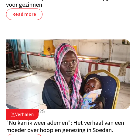
voor gezinnen
Read more
2 oktober 2025

Verhalen

Soedan
"Nu kan ik weer ademen": Het verhaal van een
moeder over hoop en genezing in Soedan.