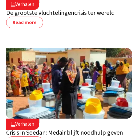
17 april 2023

Verhalen

Soedan
De grootste vluchtelingencrisis ter wereld
Read more
12 april 2024

Verhalen

Soedan
Crisis in Soedan: Medair blijft noodhulp geven