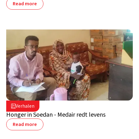
Read more
19 juni 2025

Verhalen

Soedan
Honger in Soedan - Medair redt levens
Read more