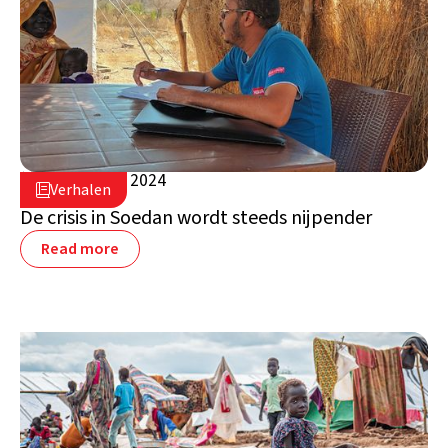
29 augustus 2024

Verhalen

Soedan
De crisis in Soedan wordt steeds nijpender
Read more