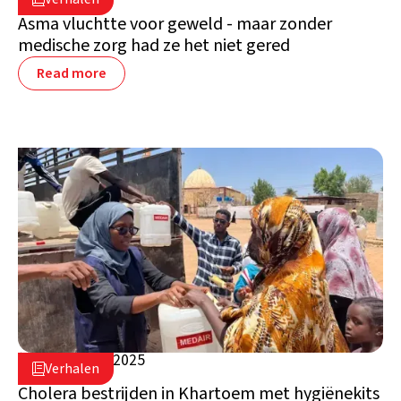
Soedan
Asma vluchtte voor geweld - maar zonder
medische zorg had ze het niet gered
Read more
9 december 2025

Verhalen

Soedan
Cholera bestrijden in Khartoem met hygiënekits