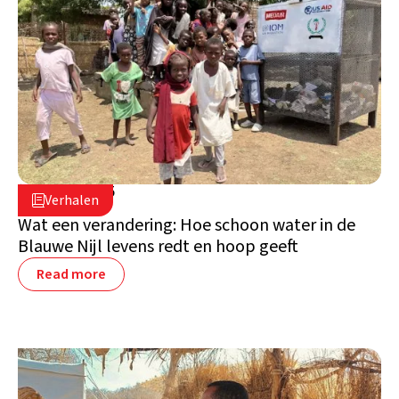
15 april 2025

Verhalen

Soedan
Wat een verandering: Hoe schoon water in de
Blauwe Nijl levens redt en hoop geeft
Read more