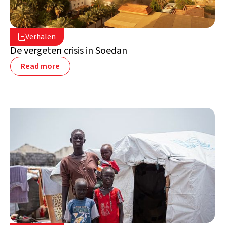
26 juni 2024

Verhalen

Soedan
De vergeten crisis in Soedan
Read more