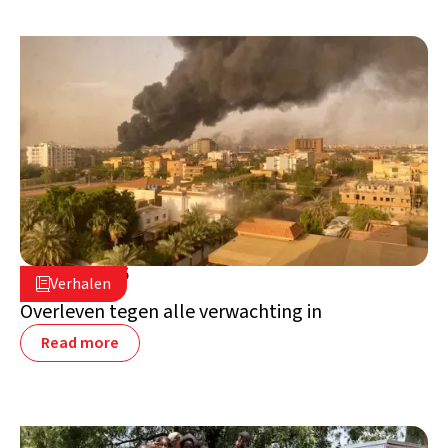
15 april 2025

Verhalen

Soedan
Overleven tegen alle verwachting in
Read more