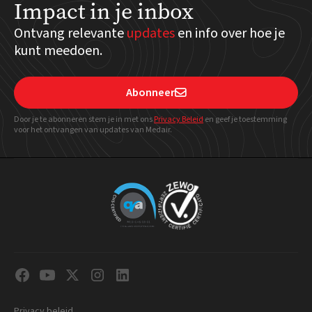
Impact in je inbox
Ontvang relevante
updates
en info over hoe je
kunt meedoen.
Abonneer

Door je te abonneren stem je in met ons
Privacy Beleid
en geef
je toestemming
voor het ontvangen van updates van Medair.
Privacy beleid