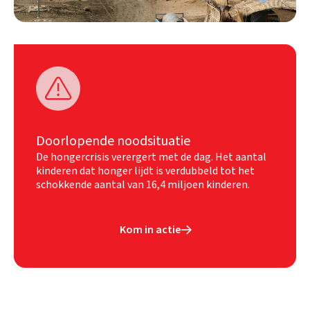

Doorlopende noodsituatie
De hongercrisis verergert met de dag. Het aantal
kinderen dat honger lijdt is verdubbeld tot het
schokkende aantal van 16,4 miljoen kinderen.
Kom in actie
