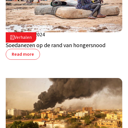
7 augustus 2024

Verhalen

Soedan
Soedanezen op de rand van hongersnood
Read more