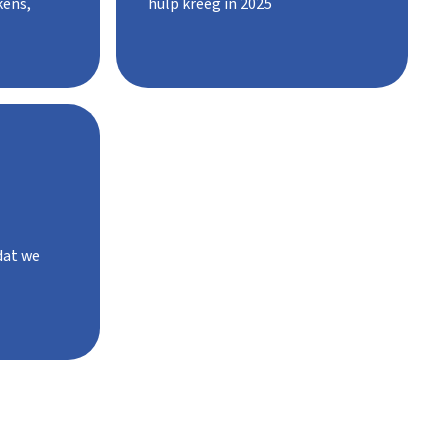
kens,
hulp kreeg in 2025
dat we