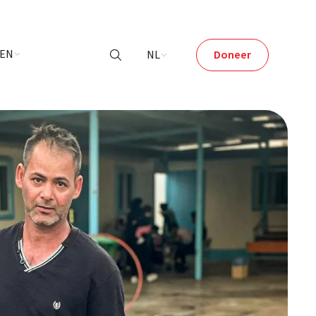
LEN
NL
Doneer
