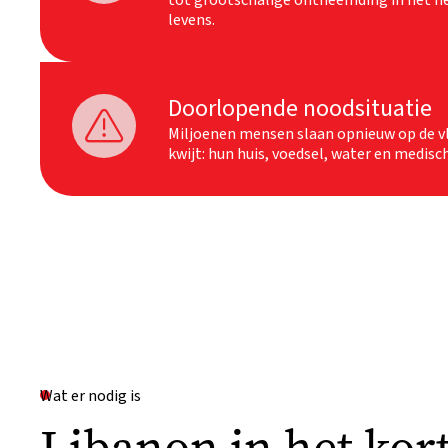
tot grootschalige ontheemding in het he
levens.
Doorlopende noodsituatie

Miljoenen mensen slaan opnieuw op de vl
kwijt: hun huis, voedsel, water en medisc
Wat er nodig is