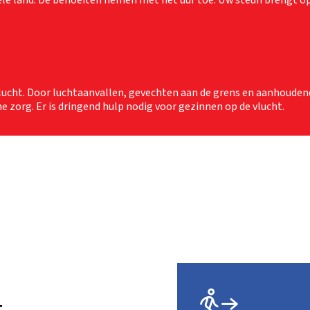
le land. De behoeften nemen met het uur toe. Uw steun brengt o
ucht. Door luchtaanvallen, gevechten aan de grens en aanhoudend
he zorg. Er is dringend hulp nodig voor gezinnen op de vlucht.
