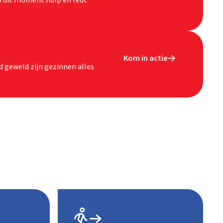
p dit moment hulp en redt
Kom in actie

 geweld zijn gezinnen alles
