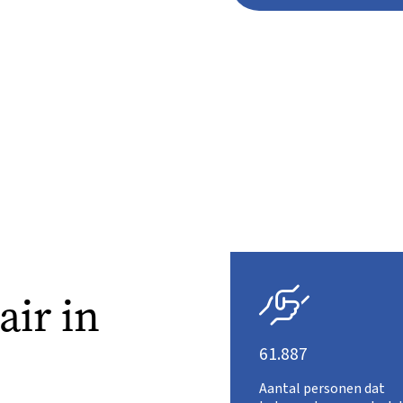

ir in
61.887
Aantal personen dat