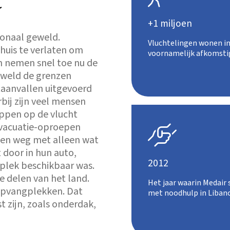
t
+1 miljoen
ionaal geweld.
Vluchtelingen wonen in
huis te verlaten om
voornamelijk afkomstig
n nemen snel toe nu de
eweld de grenzen
taanvallen uitgevoerd
rbij zijn veel mensen
ppen op de vlucht
evacuatie-oproepen

gen weg met alleen wat
door in hun auto,
2012
 plek beschikbaar was.
 delen van het land.
Het jaar waarin Medair 
 opvangplekken. Dat
met noodhulp in Liban
t zijn, zoals onderdak,