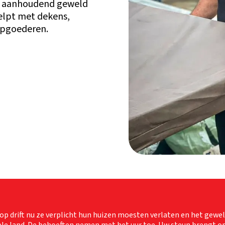
en aanhoudend geweld
helpt met dekens,
lpgoederen.
 drift nu ze verplicht hun huizen moesten verlaten en het gewel