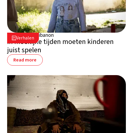
16 juli 2026
Libanon

Verhalen

In moeilijke tijden moeten kinderen
juist spelen
Read more