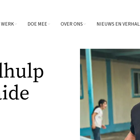
 WERK
DOE MEE
OVER ONS
NIEUWS EN VERHA
dhulp
aide