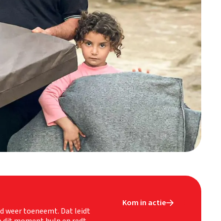
Kom in actie

d weer toeneemt. Dat leidt