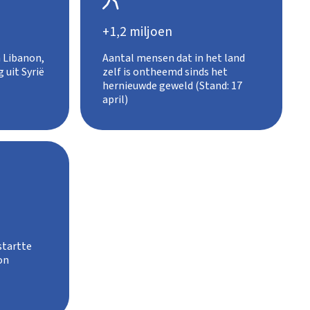
+1,2 miljoen
 Libanon,
Aantal mensen dat in het land
 uit Syrië
zelf is ontheemd sinds het
hernieuwde geweld (Stand: 17
april)
startte
on