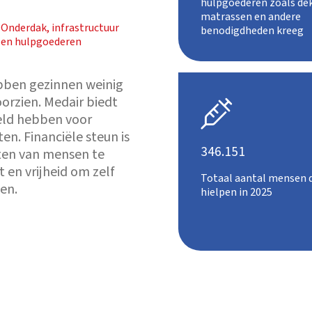
hulpgoederen zoals de
matrassen en andere
Onderdak, infrastructuur
benodigdheden kreeg
en hulpgoederen
bben gezinnen weinig
orzien. Medair biedt

eld hebben voor
en. Financiële steun is
346.151
ften van mensen te
it en vrijheid om zelf
Totaal aantal mensen 
en.
hielpen in 2025