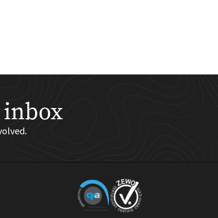
 inbox
volved.